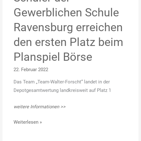
der
Gewerblichen Schule
Gewerblichen
Schule
Ravensburg erreichen
Ravensburg
erreichen
den ersten Platz beim
den
Planspiel Börse
ersten
Platz
22. Februar 2022
beim
Planspiel
Das Team „Team-Walter-Forscht“ landet in der
Börse
Depotgesamtwertung landkreisweit auf Platz 1
weitere Informationen >>
Weiterlesen »