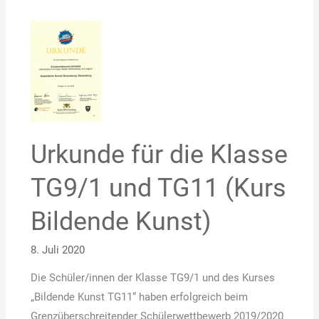
Urkunde
für
die
Klasse
TG9/1
und
TG11
Urkunde für die Klasse
(Kurs
TG9/1 und TG11 (Kurs
Bildende
Kunst)
Bildende Kunst)
8. Juli 2020
Die Schüler/innen der Klasse TG9/1 und des Kurses
„Bildende Kunst TG11“ haben erfolgreich beim
Grenzüberschreitender Schülerwettbewerb 2019/2020