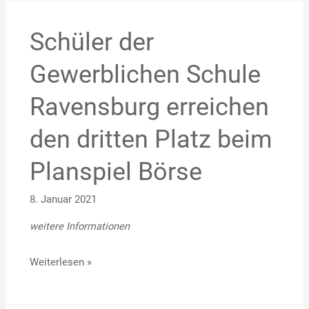
Schüler der
Schüler
der
Gewerblichen Schule
Gewerblichen
Schule
Ravensburg erreichen
Ravensburg
erreichen
den dritten Platz beim
den
Planspiel Börse
dritten
Platz
8. Januar 2021
beim
Planspiel
weitere Informationen
Börse
Weiterlesen »