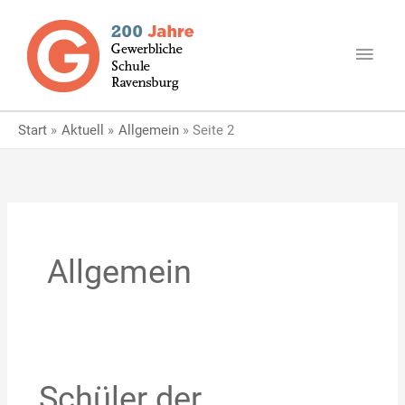
Zum
Haup
Inhalt
springen
Start
Aktuell
Allgemein
Seite 2
Allgemein
Schüler der
Schüler