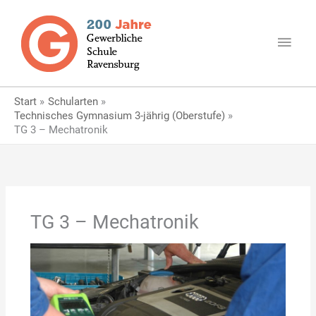
Zum
Haup
Inhalt
springen
Start
Schularten
Technisches Gymnasium 3-jährig (Oberstufe)
TG 3 – Mechatronik
TG 3 – Mechatronik