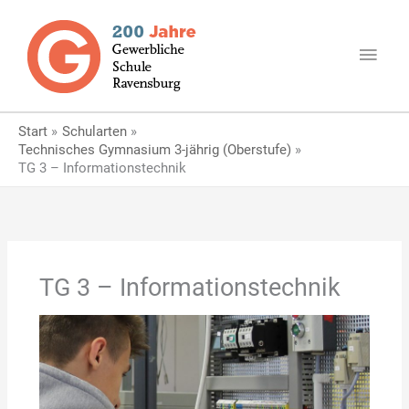
Zum
Haup
Inhalt
springen
Start
Schularten
Technisches Gymnasium 3-jährig (Oberstufe)
TG 3 – Informationstechnik
TG 3 – Informationstechnik