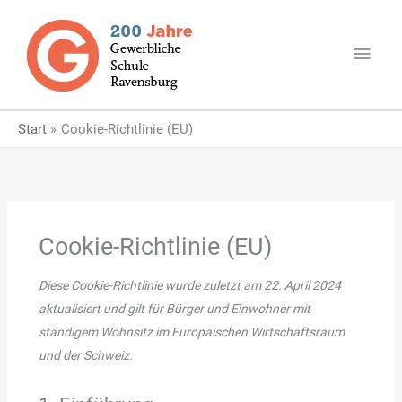
Zum
Haup
Inhalt
springen
Start
Cookie-Richtlinie (EU)
Consent
Consent
Consent
Consent
Statistiken
Marketing
to
to
to
to
service
service
service
service
elementor
wordpress
youtube
sonstiges
Cookie-Richtlinie (EU)
Diese Cookie-Richtlinie wurde zuletzt am 22. April 2024
aktualisiert und gilt für Bürger und Einwohner mit
ständigem Wohnsitz im Europäischen Wirtschaftsraum
und der Schweiz.