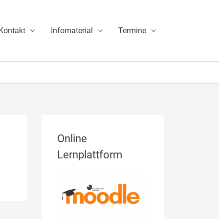
Kontakt
Infomaterial
Termine
A
Online
r
c
Lernplattform
h
i
v