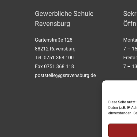
Gewerbliche Schule
Sekr
Ravensburg
Öffn
Gartenstraße 128
Monta
88212 Ravensburg
7 – 15
Tel. 0751 368-100
Freita
Fax 0751 368-118
7 – 13
poststelle@gsravensburg.de
Diese Seite nutzt
Daten (z.B. IP-Ad
einverstanden. B